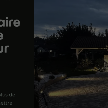
aire
e
ur
lus de
ettre