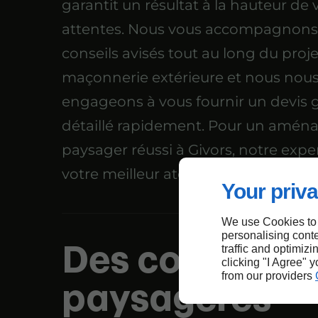
garantit un résultat à la hauteur de 
attentes. Nous vous accompagnons
conseils avisés tout au long du proj
maçonnerie extérieure et nous nou
engageons à vous fournir un devis g
détaillé rapidement. Pour un amé
paysager réussi à Givors, notre exper
votre meilleur atout.
Your priva
We use Cookies to
personalising conte
Des construct
traffic and optimizi
clicking "I Agree" 
from our providers
paysagères