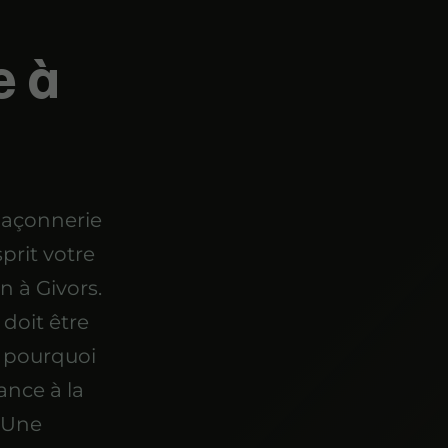
e à
maçonnerie
prit votre
on à Givors.
 doit être
st pourquoi
nce à la
 Une