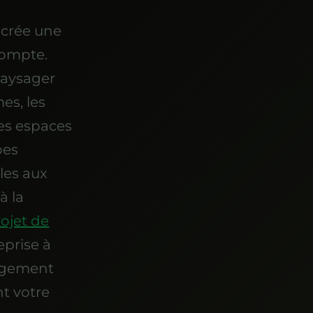
 crée une
compte.
paysager
es, les
des espaces
pes
les aux
à la
ojet de
eprise à
nagement
t votre