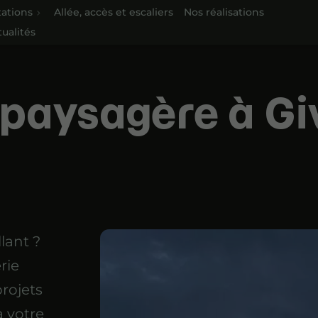
tations
Allée, accès et escaliers
Nos réalisations
tualités
paysagère à Gi
llant ?
rie
projets
 votre