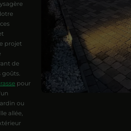
aysagère
Notre
aces
et
e projet
e
rant de
 goûts.
rrasse
pour
d'un
 jardin ou
e allée,
xtérieur