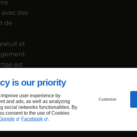
vos
 avec des
et de
s
ratuit et
nagement
tise est
cy is our priority
 improve user experience by
Customize
nt and ads, as well as analyzing
ions
ng social networks functionalities. By
you consent to the use of Cookies
Google
Facebook
.